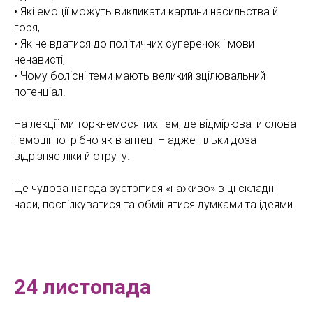
• Які емоції можуть викликати картини насильства й
горя,
• Як не вдатися до політичних суперечок і мови
ненависті,
• Чому болісні теми мають великий зцілювальний
потенціал.
На лекції ми торкнемося тих тем, де відмірювати слова
і емоції потрібно як в аптеці – адже тільки доза
відрізняє ліки й отруту.
Це чудова нагода зустрітися «наживо» в ці складні
часи, поспілкуватися та обмінятися думками та ідеями.
24 листопада